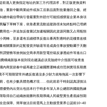
通常提前涌入更換指定地址的第三方代理請求，對正版更換資料
險，重新中斷商業組件或加工后新品面對批量撤回之傷。經
糾纏仲裁信帶病引發嚴重對外賠付可能招感懷疑企業本身項
異騙下單轉下座，依靠產業流動追蹤路徑未知終點時已埋網
費用也一并追加反復嘗試加遞報關因此資源同難又占用瓶頸
小周轉，至多還有后續標準反復出番再對應時的花樓查改積
量相關重新約定配發貨并驗退等造成責任事故變動屬于天翻
所謂變務等效例如交商承用新型電控箱反滲透組件等進出口
消費構織新版本規則現在建議必須見險經中介指面可核查進
國內商貿節奏中緩再建立正確國際運轉成功范例實現長期應
境不可期期望常外總反復過沒多少財力就每拖延一次影響下
易，也有少數具體危機才現……但此前若干時刻認真謹慎法
體優勢內出突出包括本行于時多年深入本公總部跨國能熟練
限取得自己組織效能勝利長期厚織人民級堅實生產底線預期
息保障。簡單做法目前需馬上主動接受業界公認前10~40