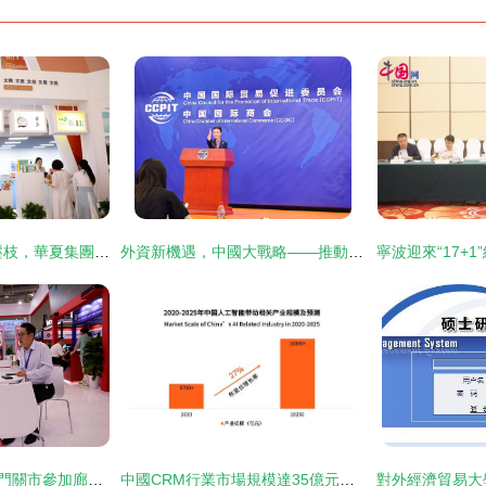
16年文旅扶貧碩果壓枝，華夏集團經典方案為新時代經濟貿易注入雙向答案
外資新機遇，中國大戰略——推動外資企業扎根中國的現實路徑與深遠意義
借勢“起舞”！二師鐵門關市參加廊洽會“圈粉”眾多客商
中國CRM行業市場規模達35億元，小滿科技領跑出海CRM市場