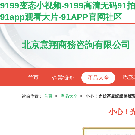
9199变态小视频-9199高清无码91拍-9
91app观看大片-91APP官网社区
北京意翔商務咨詢有限公司
首頁
企業簡介
產品大全
聯系
>
>
當前位置：
首頁
產品大全
小心！光伏產品認證換版驚
小心！