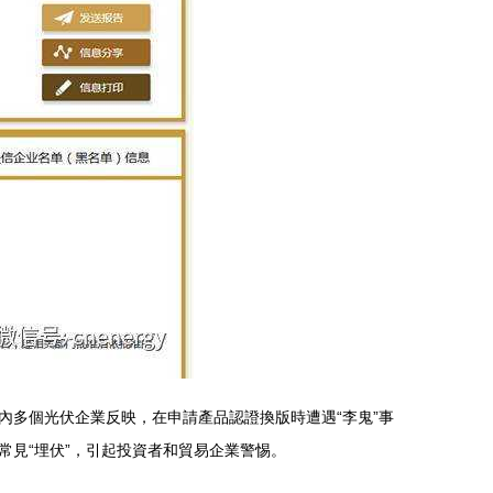
多個光伏企業反映，在申請產品認證換版時遭遇“李鬼”事
見“埋伏”，引起投資者和貿易企業警惕。