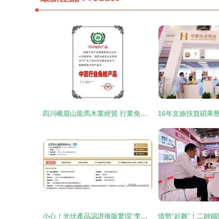
四川峨眉山龍馬木業經貿 行業免檢再締橋梁價值
小心！光伏產品認證換版驚現“李鬼”，一不小心就掉坑里…