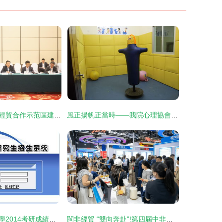
寧波迎來“17+1”經貿合作示范區建設發展高層咨詢會 開啟經貿咨詢新篇章
風正揚帆正當時——我院心理協會赴泉州經貿學院心理咨詢中心參觀學習紀實
對外經濟貿易大學2014考研成績查詢入口
閩非經貿 “雙向奔赴”!第四屆中非經貿博覽會參展閩企與非洲客商共繪合作新圖景